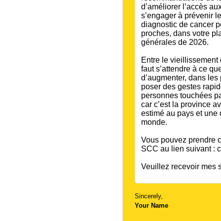
Sincerely
,
Your Name