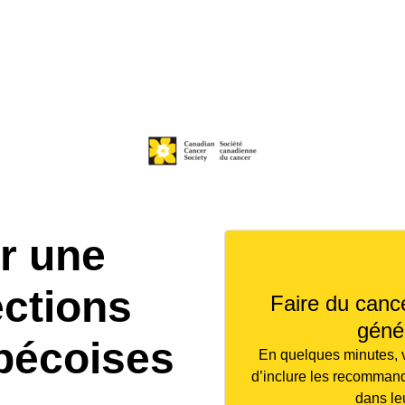
r une
ections
Faire du cance
géné
bécoises
En quelques minutes, 
d’inclure les recomman
dans le