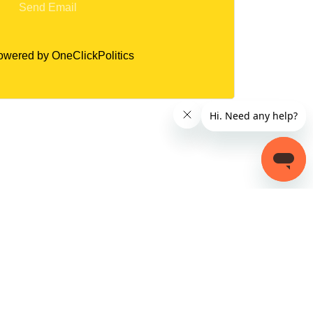
Send Email
owered by
OneClickPolitics