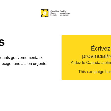
s
Écrivez
provincial/
igeants gouvernementaux.
Aidez le Canada à élimi
r exiger une action urgente.
This campaign has 